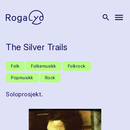
menu
search
The Silver Trails
Folk
Folkemusikk
Folkrock
Popmusikk
Rock
Soloprosjekt.