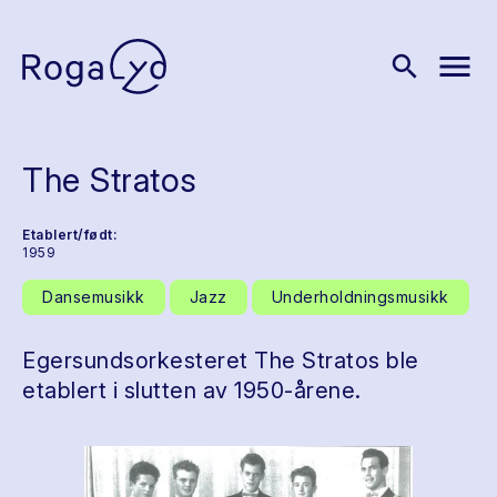
menu
search
The Stratos
Etablert/født:
1959
Dansemusikk
Jazz
Underholdningsmusikk
Egersundsorkesteret The Stratos ble
etablert i slutten av 1950-årene.