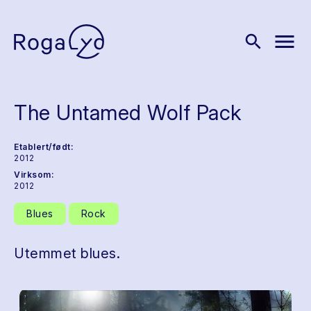
menu
search
The Untamed Wolf Pack
Etablert/født:
2012
Virksom:
2012
Blues
Rock
Utemmet blues.