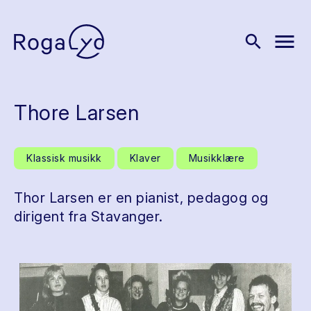
menu
search
Thore Larsen
Klassisk musikk
Klaver
Musikklære
Thor Larsen er en pianist, pedagog og
dirigent fra Stavanger.