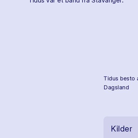
Tidus var et band fra Stavanger.
Tidus besto
Dagsland
Kilder