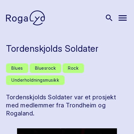
menu
search
Tordenskjolds Soldater
Blues
Bluesrock
Rock
Underholdningsmusikk
Tordenskjolds Soldater var et prosjekt
med medlemmer fra Trondheim og
Rogaland.