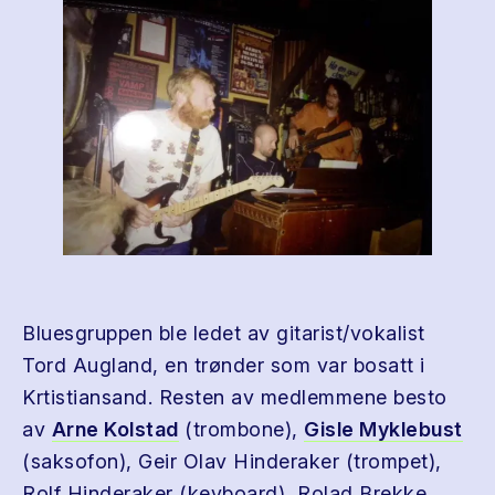
Bluesgruppen ble ledet av gitarist/vokalist
Tord Augland, en trønder som var bosatt i
Krtistiansand. Resten av medlemmene besto
av
Arne Kolstad
(trombone),
Gisle Myklebust
(saksofon), Geir Olav Hinderaker (trompet),
Rolf Hinderaker (keyboard), Rolad Brekke