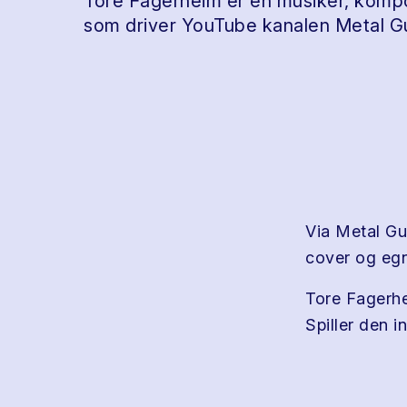
Tore Fagerheim er en musiker, kompo
som driver YouTube kanalen Metal Gui
Via Metal Gu
cover og egn
Tore Fagerhei
Spiller den 