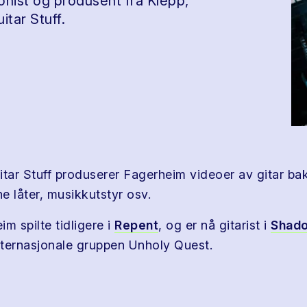
nist og produsent fra Klepp,
tar Stuff.
itar Stuff produserer Fagerheim videoer av gitar ba
e låter, musikkutstyr osv.
m spilte tidligere i
Repent
, og er nå gitarist i
Shad
internasjonale gruppen Unholy Quest.