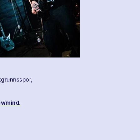
kgrunnsspor,
owmind.