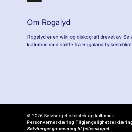
Om Rogalyd
Rogalyd er en wiki og diskografi drevet av Søl
kulturhus med støtte fra Rogaland fylkesbibliot
© 2026 Sølvberget bibliotek og kulturhus
Personvernerklæring
Tilgjengelighetserklærin
Sølvberget gir meining til fellesskapet