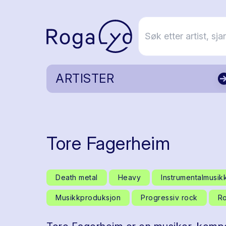
ARTISTER
Tore Fagerheim
Death metal
Heavy
Instrumentalmusik
Musikkproduksjon
Progressiv rock
R