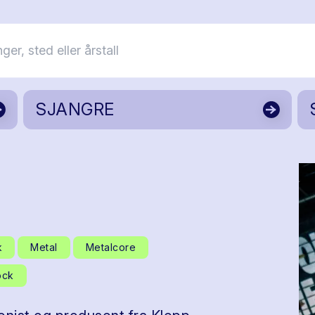
SJANGRE
k
Metal
Metalcore
ock