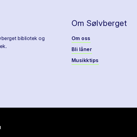
Om Sølvberget
vberget bibliotek og
Om oss
ek.
Bli låner
Musikktips
g