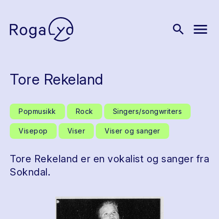
menu
search
Tore Rekeland
Popmusikk
Rock
Singers/songwriters
Visepop
Viser
Viser og sanger
Tore Rekeland er en vokalist og sanger fra
Sokndal.