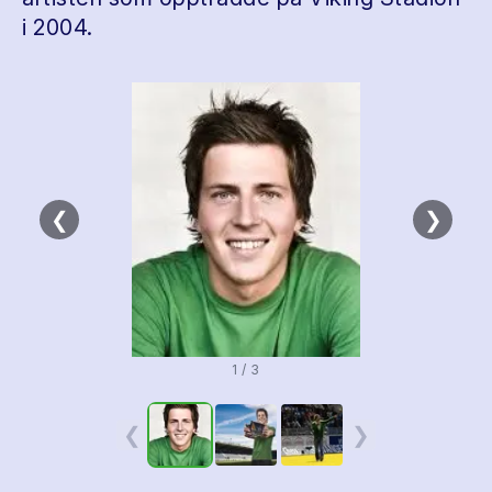
i 2004.
❮
❯
1 / 3
❮
❯