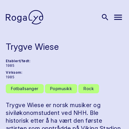
menu
search
Trygve Wiese
Etablert/født:
1985
Virksom:
1985
Fotballsanger
Popmusikk
Rock
Trygve Wiese er norsk musiker og
siviløkonomstudent ved NHH. Ble
historisk etter å ha vært den første
artisten som opptrådde på Viking Stadion