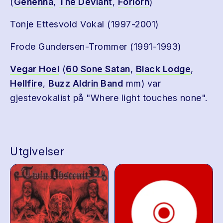
(
Gehenna
,
The Deviant
,
Forlorn
)
Tonje Ettesvold Vokal (1997-2001)
Frode Gundersen-Trommer (1991-1993)
Vegar Hoel
(
60 Sone Satan
,
Black Lodge
,
Hellfire
,
Buzz Aldrin Band
mm) var
gjestevokalist på "Where light touches none".
Utgivelser