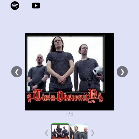
❮
❯
1 / 2
❮
❯