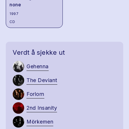
none
1997
CD
Verdt å sjekke ut
Gehenna
The Deviant
Forlorn
2nd Insanity
Mörkemen