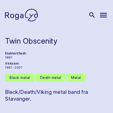
menu
search
Twin Obscenity
Etablert/født:
1991
Virksom:
1991 -2001
Black metal
Death metal
Metal
Black/Death/Viking metal band fra
Stavanger.