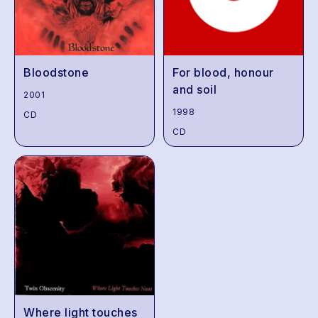
Bloodstone
For blood, honour
and soil
2001
1998
CD
CD
Where light touches