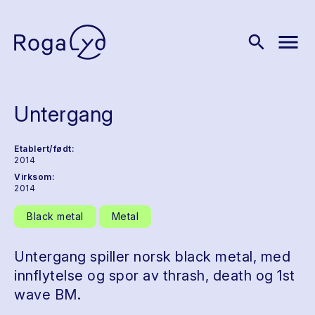
menu
search
Untergang
Etablert/født:
2014
Virksom:
2014
Black metal
Metal
Untergang spiller norsk black metal, med
innflytelse og spor av thrash, death og 1st
wave BM.