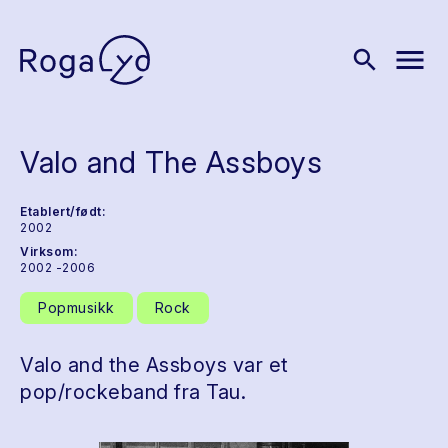
menu
search
Valo and The Assboys
Etablert/født:
2002
Virksom:
2002 -2006
Popmusikk
Rock
Valo and the Assboys var et
pop/rockeband fra Tau.