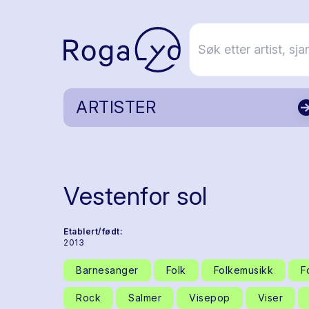
ARTISTER
Vestenfor sol
Etablert/født:
2013
Barnesanger
Folk
Folkemusikk
F
Rock
Salmer
Visepop
Viser