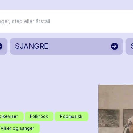
SJANGRE
olkeviser
Folkrock
Popmusikk
Viser og sanger