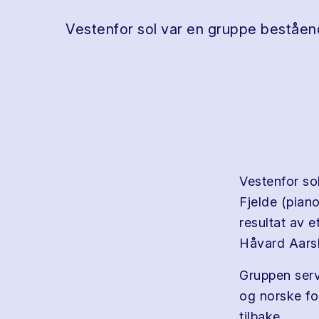
Vestenfor sol var en gruppe beståe
Vestenfor so
Fjelde (pian
resultat av 
Håvard Aarsk
Gruppen serve
og norske f
tilbake.