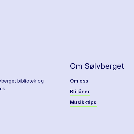
Om Sølvberget
vberget bibliotek og
Om oss
ek.
Bli låner
Musikktips