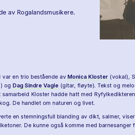
nde av Rogalandsmusikere.
l var en trio bestående av
Monica Kloster
(vokal), S
o) og
Dag Sindre Vagle
(gitar, fløyte). Tekst og melo
et samarbeid Kloster hadde hatt med Ryfylkedikteren
og. De handlet om naturen og livet.
rte en stemningsfull blanding av dikt, salmer, viser
olketoner. De kunne også komme med barnesanger f