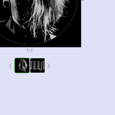
1 / 2
❮
❯