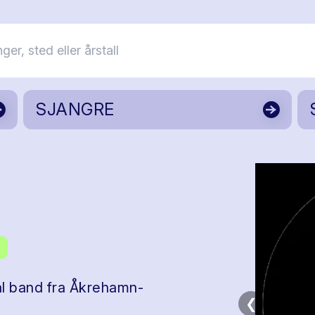
SJANGRE
al band fra Åkrehamn-
❮