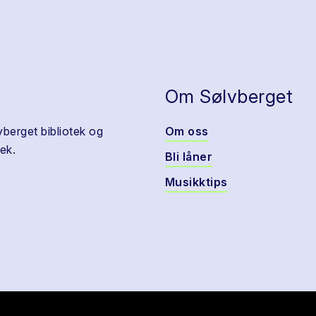
Om Sølvberget
vberget bibliotek og
Om oss
ek.
Bli låner
Musikktips