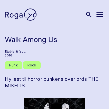
menu
search
Walk Among Us
Etablert/født:
2016
Punk
Rock
Hyllest til horror punkens overlords THE
MISFITS.