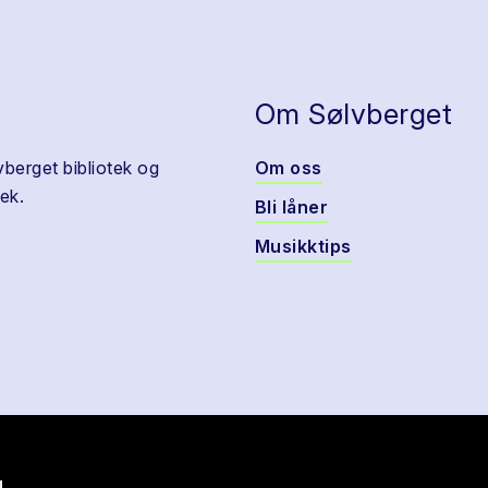
Om Sølvberget
vberget bibliotek og
Om oss
ek.
Bli låner
Musikktips
g