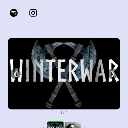
❮
❯
1 / 2