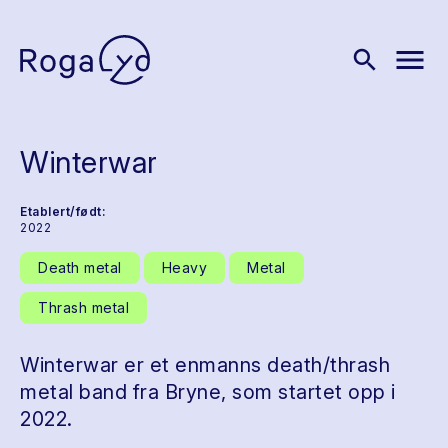
menu
search
Winterwar
Etablert/født:
2022
Death metal
Heavy
Metal
Thrash metal
Winterwar er et enmanns death/thrash
metal band fra Bryne, som startet opp i
2022.