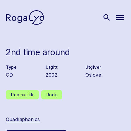
menu
search
2nd time around
Type
Utgitt
Utgiver
CD
2002
Oslove
Popmusikk
Rock
Quadraphonics