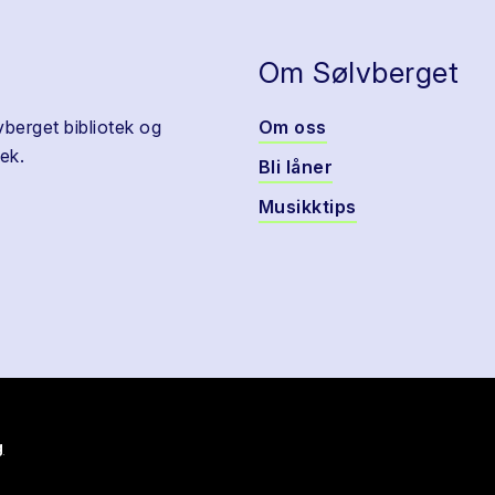
Om Sølvberget
vberget bibliotek og
Om oss
ek.
Bli låner
Musikktips
g