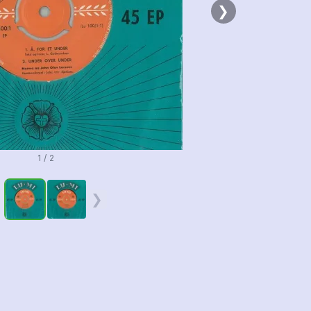
❯
1 / 2
❮
❯