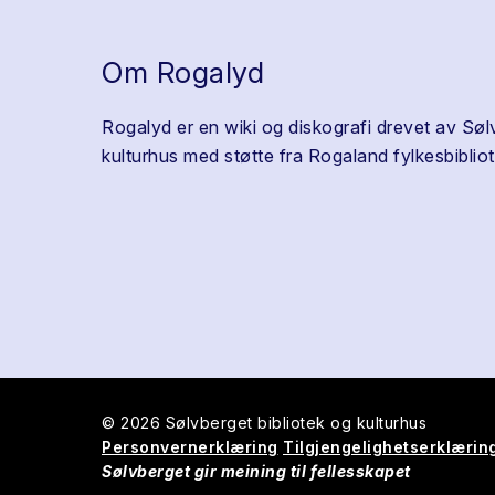
Om Rogalyd
Rogalyd er en wiki og diskografi drevet av Søl
kulturhus med støtte fra Rogaland fylkesbibliot
© 2026 Sølvberget bibliotek og kulturhus
Personvernerklæring
Tilgjengelighetserklærin
Sølvberget gir meining til fellesskapet