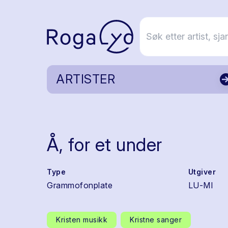
ARTISTER
Å, for et under
Type
Utgiver
Grammofonplate
LU-MI
Kristen musikk
Kristne sanger