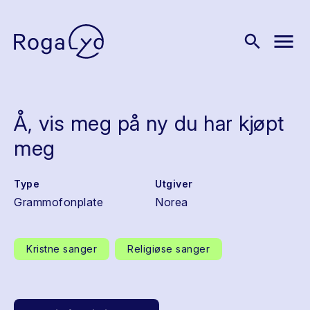
menu
search
Å, vis meg på ny du har kjøpt
meg
Type
Utgiver
Grammofonplate
Norea
Kristne sanger
Religiøse sanger