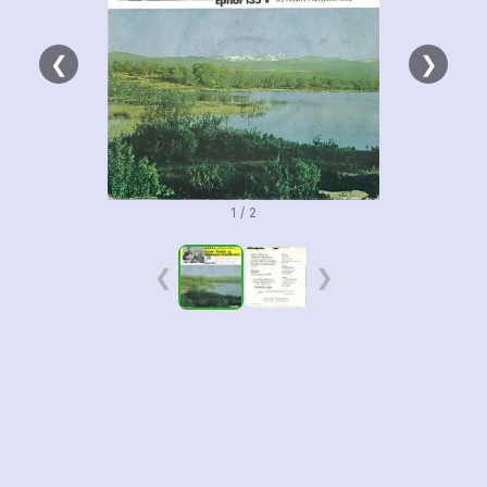
❮
❯
1 / 2
❮
❯