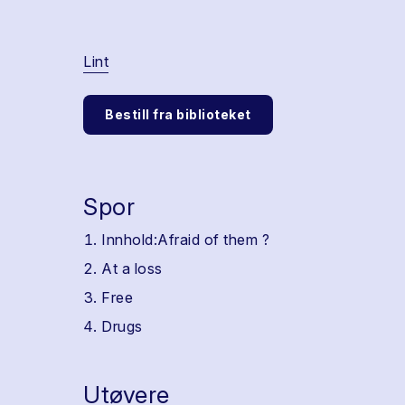
Lint
Bestill fra biblioteket
Spor
Innhold:Afraid of them ?
At a loss
Free
Drugs
Utøvere