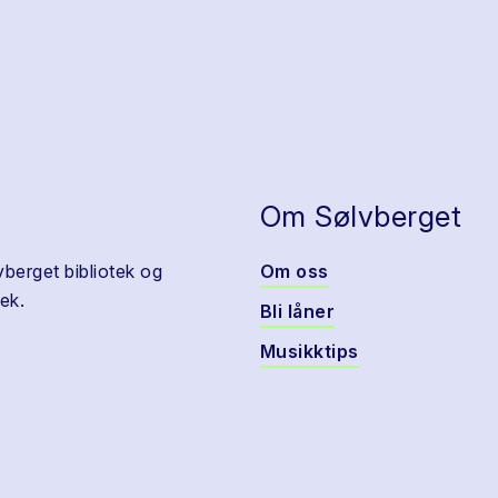
Om Sølvberget
vberget bibliotek og
Om oss
ek.
Bli låner
Musikktips