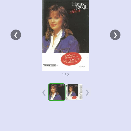
❮
❯
1 / 2
❮
❯