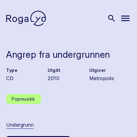
menu
search
Angrep fra undergrunnen
Type
Utgitt
Utgiver
CD
2010
Metropolis
Popmusikk
Undergrunn