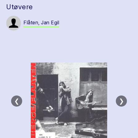
Utøvere
Flåten, Jan Egil
❮
❯