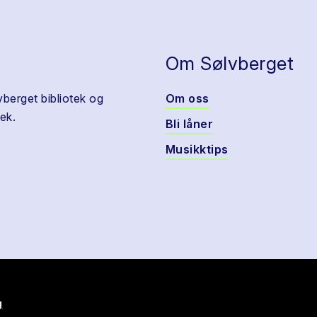
Om Sølvberget
vberget bibliotek og
Om oss
ek.
Bli låner
Musikktips
g