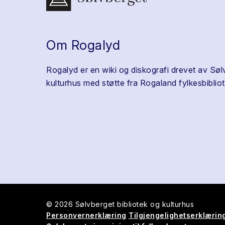
Om Rogalyd
Rogalyd er en wiki og diskografi drevet av Søl
kulturhus med støtte fra Rogaland fylkesbibliot
© 2026 Sølvberget bibliotek og kulturhus
Personvernerklæring
Tilgjengelighetserklærin