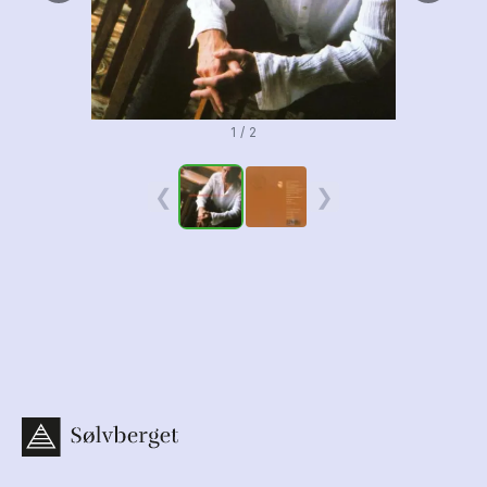
1 / 2
❮
❯