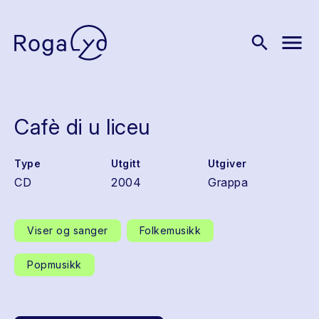
menu
search
Cafè di u liceu
Type
Utgitt
Utgiver
CD
2004
Grappa
Viser og sanger
Folkemusikk
Popmusikk