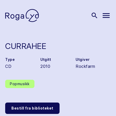
menu
search
CURRAHEE
Type
Utgitt
Utgiver
CD
2010
Rockfarm
Popmusikk
Bestill fra biblioteket