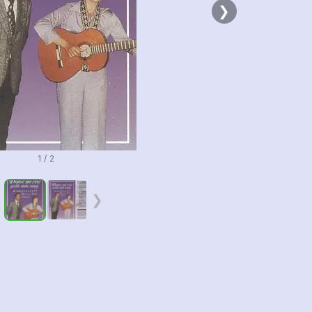
❯
1 / 2
❮
❯