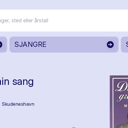
SJANGRE
min sang
b Skudeneshavn