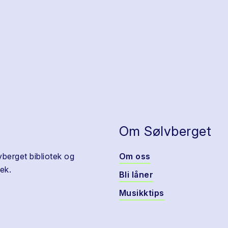
Om Sølvberget
vberget bibliotek og
Om oss
ek.
Bli låner
Musikktips