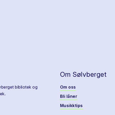
Om Sølvberget
vberget bibliotek og
Om oss
ek.
Bli låner
Musikktips