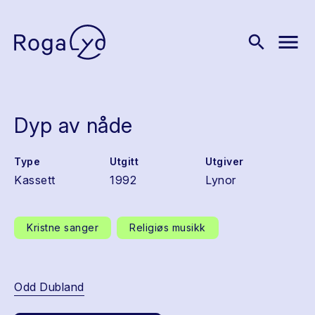
menu
search
Dyp av nåde
Type
Utgitt
Utgiver
Kassett
1992
Lynor
Kristne sanger
Religiøs musikk
Odd Dubland