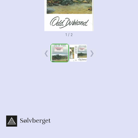
1 / 2
❮
❯