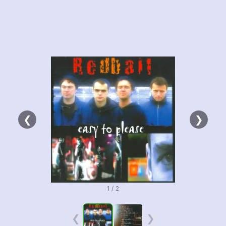
❮
❯
1 / 2
❮
❯