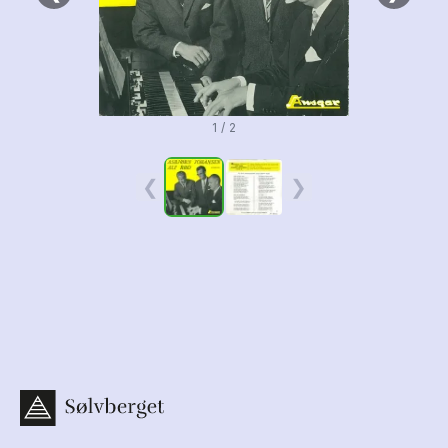
1 / 2
❮
❯