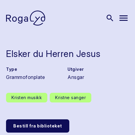
menu
search
Elsker du Herren Jesus
Type
Utgiver
Grammofonplate
Ansgar
Kristen musikk
Kristne sanger
Bestill fra biblioteket