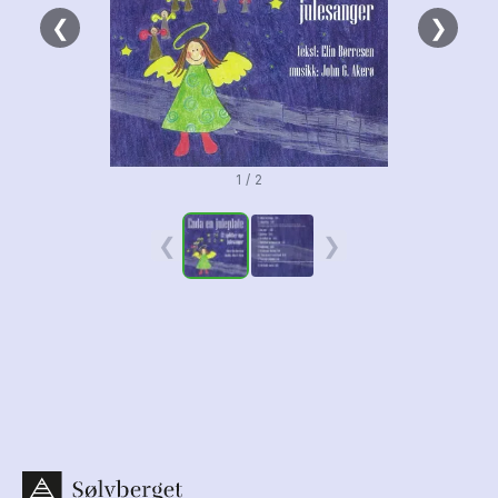
❮
❯
1 / 2
❮
❯