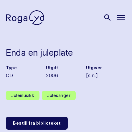
menu
search
Enda en juleplate
Type
Utgitt
Utgiver
CD
2006
[s.n.]
Julemusikk
Julesanger
Bestill fra biblioteket