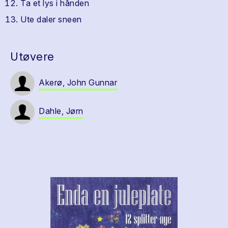
Ta et lys i hånden
Ute daler sneen
Utøvere
Akerø, John Gunnar
Dahle, Jørn