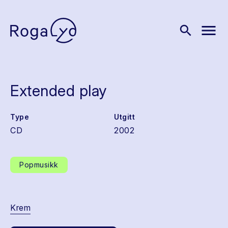
menu
search
Extended play
Type
Utgitt
CD
2002
Popmusikk
Krem