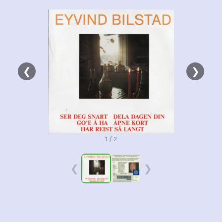
❮
❯
1 / 2
❮
❯