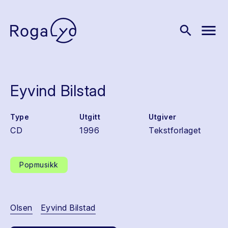
menu
search
Eyvind Bilstad
Type
Utgitt
Utgiver
CD
1996
Tekstforlaget
Popmusikk
Olsen
Eyvind Bilstad