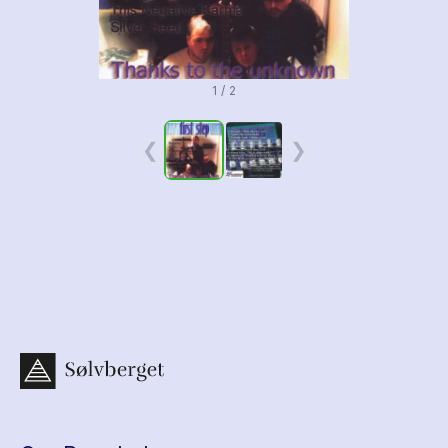
1 / 2
❮
❯