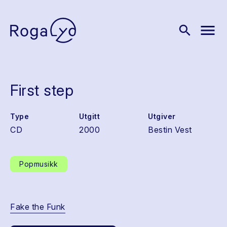
menu
search
First step
Type
Utgitt
Utgiver
CD
2000
Bestin Vest
Popmusikk
Fake the Funk