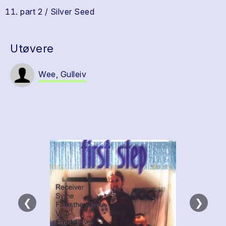
part 2 / Silver Seed
Utøvere
Wee, Gulleiv
❮
❯