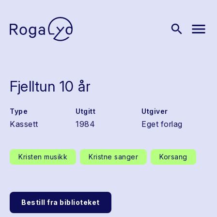
menu
search
Fjelltun 10 år
Type
Utgitt
Utgiver
Kassett
1984
Eget forlag
Kristen musikk
Kristne sanger
Korsang
Bestill fra biblioteket