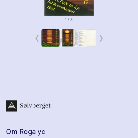
1 / 3
❮
❯
Om Rogalyd