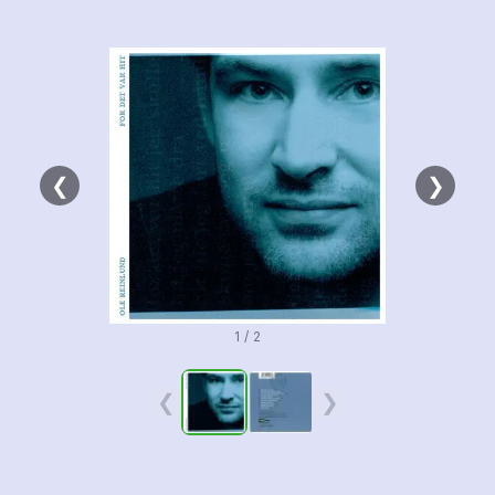
❮
❯
1 / 2
❮
❯