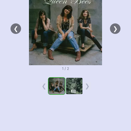
❮
❯
1 / 2
❮
❯