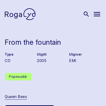
menu
search
From the fountain
Type
Utgitt
Utgiver
CD
2005
EMI
Popmusikk
Queen Bees