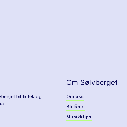
Om Sølvberget
vberget bibliotek og
Om oss
ek.
Bli låner
Musikktips