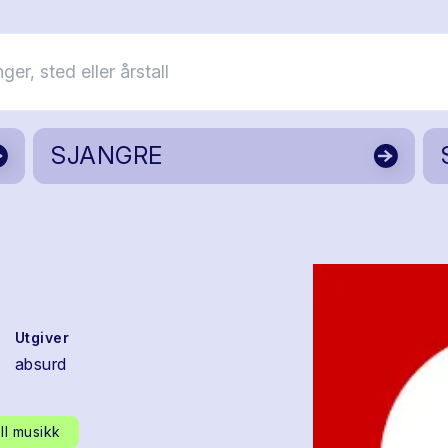
SJANGRE
Utgiver
absurd
ll musikk