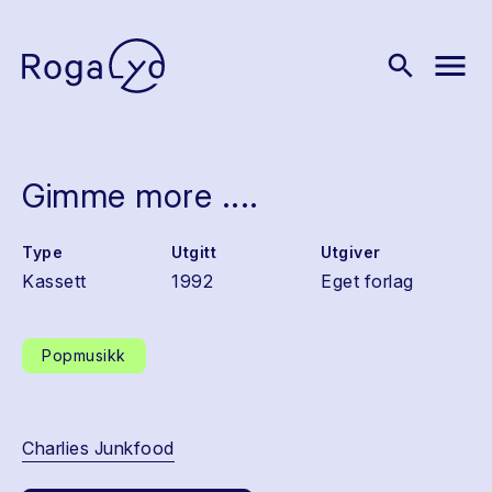
menu
search
Gimme more ....
Type
Utgitt
Utgiver
Kassett
1992
Eget forlag
Popmusikk
Charlies Junkfood