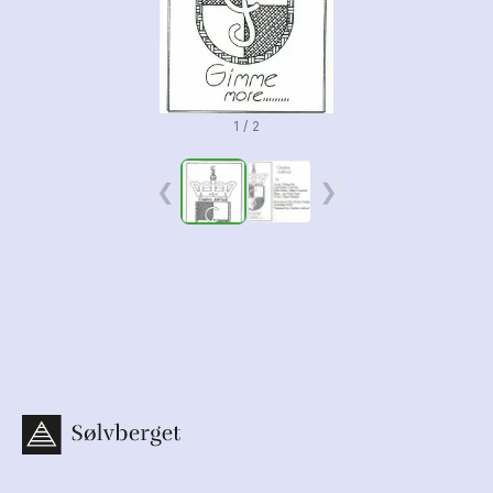
1 / 2
❮
❯