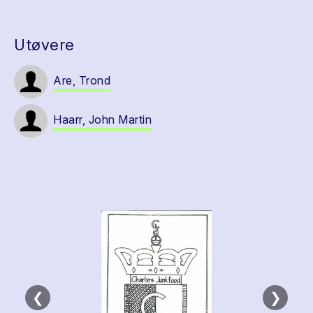
Utøvere
Are, Trond
Haarr, John Martin
❮
❯