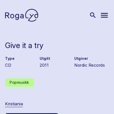
menu
search
Give it a try
Type
Utgitt
Utgiver
CD
2011
Nordic Records
Popmusikk
Kristiania