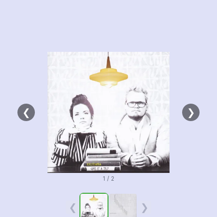
❮
❯
1 / 2
❮
❯