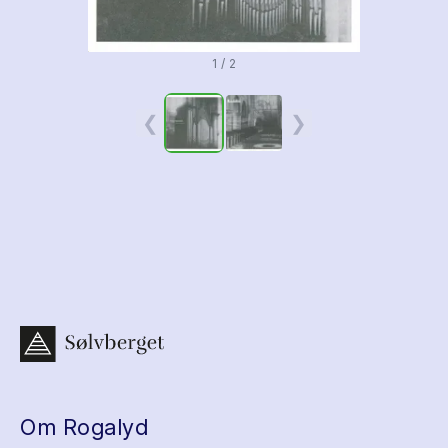
1 / 2
❮
❯
Om Rogalyd