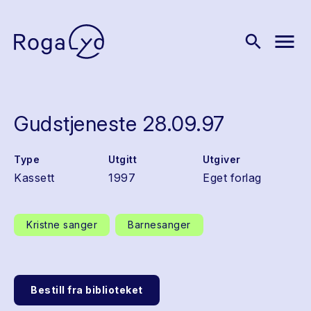
menu
search
Gudstjeneste 28.09.97
Type
Utgitt
Utgiver
Kassett
1997
Eget forlag
Kristne sanger
Barnesanger
Bestill fra biblioteket