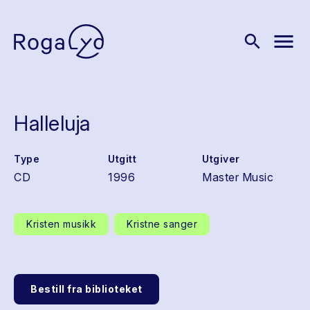
menu
search
Halleluja
Type
Utgitt
Utgiver
CD
1996
Master Music
Kristen musikk
Kristne sanger
Bestill fra biblioteket