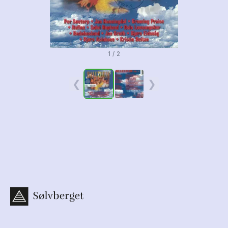
1 / 2
❮
❯