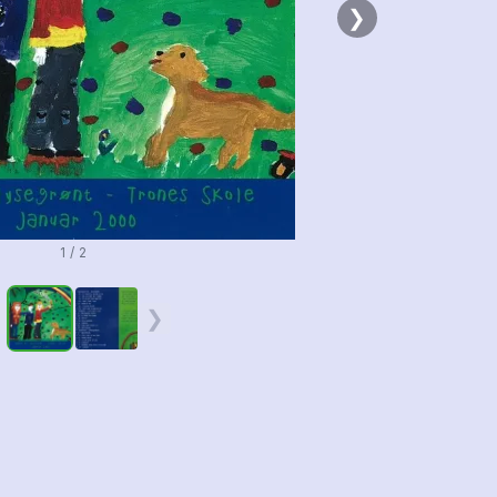
❯
1 / 2
❮
❯