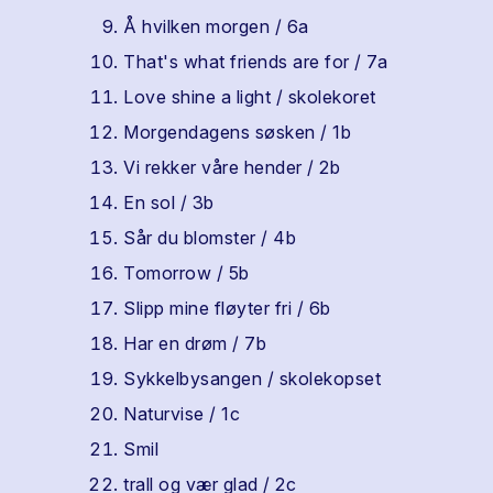
Å hvilken morgen / 6a
That's what friends are for / 7a
Love shine a light / skolekoret
Morgendagens søsken / 1b
Vi rekker våre hender / 2b
En sol / 3b
Sår du blomster / 4b
Tomorrow / 5b
Slipp mine fløyter fri / 6b
Har en drøm / 7b
Sykkelbysangen / skolekopset
Naturvise / 1c
Smil
trall og vær glad / 2c