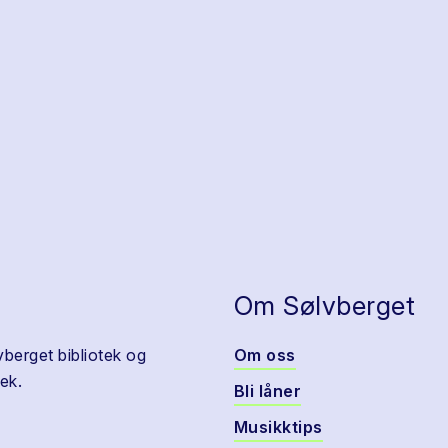
Om Sølvberget
vberget bibliotek og
Om oss
ek.
Bli låner
Musikktips