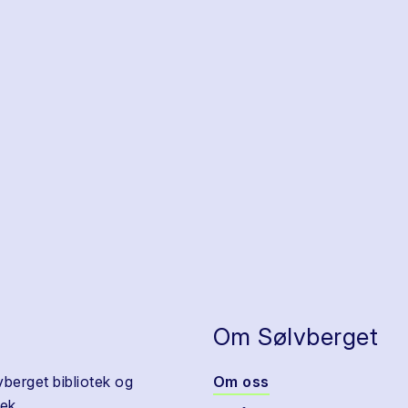
Om Sølvberget
vberget bibliotek og
Om oss
ek.