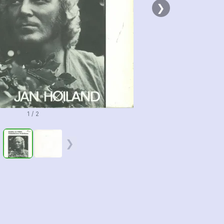
❯
1 / 2
❮
❯