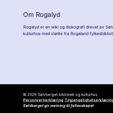
Om Rogalyd
Rogalyd er en wiki og diskografi drevet av Søl
kulturhus med støtte fra Rogaland fylkesbibliot
© 2026 Sølvberget bibliotek og kulturhus
Personvernerklæring
Tilgjengelighetserklærin
Sølvberget gir meining til fellesskapet