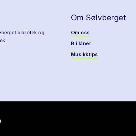
Om Sølvberget
vberget bibliotek og
Om oss
ek.
Bli låner
Musikktips
g