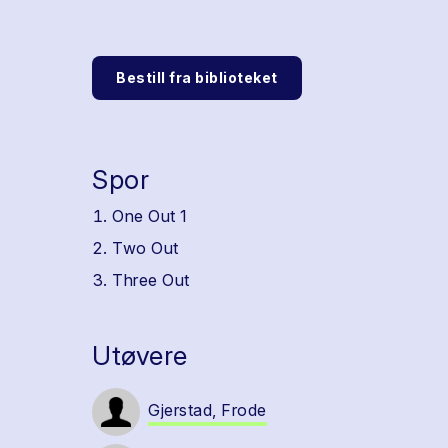
Bestill fra biblioteket
Spor
One Out 1
Two Out
Three Out
Utøvere
Gjerstad, Frode