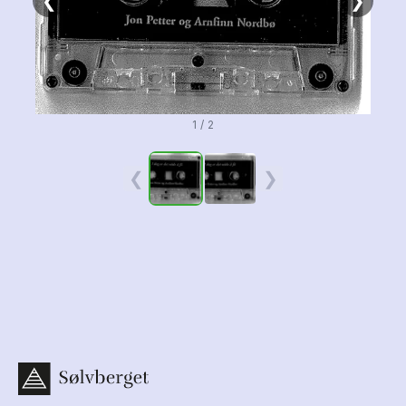
❮
❯
1 / 2
❮
❯