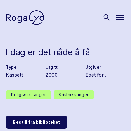
menu
search
I dag er det nåde å få
Type
Utgitt
Utgiver
Kassett
2000
Eget forl.
Religiøse sanger
Kristne sanger
Bestill fra biblioteket